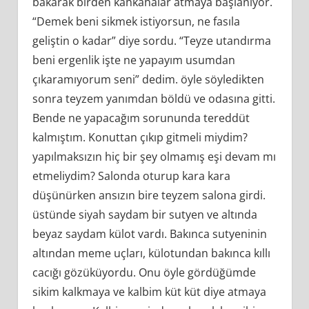
bakarak birden kahkahalar atmaya başlanıyor.
“Demek beni sikmek istiyorsun, ne fasıla
geliştin o kadar” diye sordu. “Teyze utandırma
beni ergenlik işte ne yapayım usumdan
çıkaramıyorum seni” dedim. öyle söyledikten
sonra teyzem yanımdan böldü ve odasına gitti.
Bende ne yapacağım sorununda tereddüt
kalmıştım. Konuttan çıkıp gitmeli miydim?
yapılmaksızın hiç bir şey olmamış eşi devam mı
etmeliydim? Salonda oturup kara kara
düşünürken ansızın bire teyzem salona girdi.
üstünde siyah saydam bir sutyen ve altında
beyaz saydam külot vardı. Bakınca sutyeninin
altından meme uçları, külotundan bakınca kıllı
cacığı gözüküyordu. Onu öyle gördüğümde
sikim kalkmaya ve kalbim küt küt diye atmaya