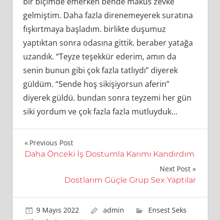
bir biçimde emerken bende makûs zevke
gelmiştim. Daha fazla direnemeyerek suratına
fışkırtmaya başladım. birlikte duşumuz
yaptıktan sonra odasına gittik. beraber yatağa
uzandık. “Teyze teşekkür ederim, amın da
senin bunun gibi çok fazla tatlıydı” diyerek
güldüm. “Sende hoş sikişiyorsun aferin”
diyerek güldü. bundan sonra teyzemi her gün
siki yordum ve çok fazla fazla mutluyduk…
Yazı
Previous Post
Daha Önceki İş Dostumla Karımı Kandırdım
gezinmesi
Next Post
Dostlarım Güçle Grup Sex Yaptılar
9 Mayıs 2022
admin
Ensest Seks