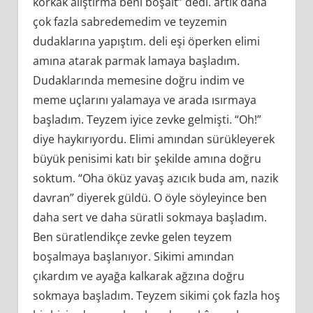
korkak alıştırma beni boşalt” dedi. artık daha
çok fazla sabredemedim ve teyzemin
dudaklarına yapıştım. deli eşi öperken elimi
amına atarak parmak lamaya başladım.
Dudaklarında memesine doğru indim ve
meme uçlarını yalamaya ve arada ısırmaya
başladım. Teyzem iyice zevke gelmişti. “Oh!”
diye haykırıyordu. Elimi amından sürükleyerek
büyük penisimi katı bir şekilde amına doğru
soktum. “Oha öküz yavaş azıcık buda am, nazik
davran” diyerek güldü. O öyle söyleyince ben
daha sert ve daha süratli sokmaya başladım.
Ben süratlendikçe zevke gelen teyzem
boşalmaya başlanıyor. Sikimi amından
çıkardım ve ayağa kalkarak ağzına doğru
sokmaya başladım. Teyzem sikimi çok fazla hoş