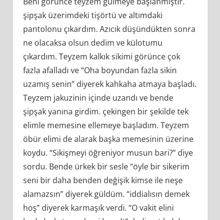
Beni görünce teyzem gülmeye başlanmıştır.
şipşak üzerimdeki tişörtü ve altımdaki
pantolonu çıkardım. Azıcık düşündükten sonra
ne olacaksa olsun dedim ve külotumu
çıkardım. Teyzem kalkık sikimi görünce çok
fazla afalladı ve “Oha boyundan fazla sikin
uzamış senin” diyerek kahkaha atmaya başladı.
Teyzem jakuzinin içinde uzandı ve bende
şipşak yanına girdim. çekingen bir şekilde tek
elimle memesine ellemeye başladım. Teyzem
öbür elimi de alarak başka memesinin üzerine
koydu. “Sikişmeyi öğreniyor musun bari?” diye
sordu. Bende ürkek bir sesle “öyle bir sikerim
seni bir daha benden değişik kimse ile neşe
alamazsın” diyerek güldüm. “iddialısın demek
hoş” diyerek karmaşık verdi. “O vakit elini