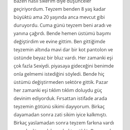
bazen nasıl sikerim diye düşünceler
geçiriyordum. Teyzem benden 8 yaş kadar
büyüktü ama 20 yaşında anca mevcut gibi
duruyordu. Cuma günü teyzem beni aradı ve
yanına çağırdı. Bende hemen üstümü başımı
değiştirdim ve evine gittim. Ben gittiğimde
teyzemin altında mavi dar bir kot pantolon ve
üstünde beyaz bir bluz vardı. Her zamanki eşi
çok fazla Sexiydi. piyasaya gideceğini benimde
onla gelmemi istediğini söyledi. Bende hiç
üstümü değiştirmeden sektöre gittik. Pazar
her zamanki eşi tıklım tıklım doluydu güç
devinim ediyorduk. Fırsattan istifade arada
teyzemin götünü sikimi dayıyorum. Birkaç
dayamadan sonra zati sikim iyice kalkmıştı.
Birkaç yaslamadan sonra teyzem farkına vardı