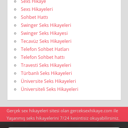
Sexs Hikaye
Sexs Hikayeleri
Sohbet Hattı
Swinger Seks Hikayeleri
Swinger Seks Hikayesi
Tecavüz Seks Hikayeleri
Telefon Sohbet Hatları
Telefon Sohbet hattı
Travesti Seks Hikayeleri
Türbanlı Seks Hikayeleri
Üniversite Seks Hikayeleri
Üniversiteli Seks Hikayeleri
Gerçek sex hikayeleri sitesi olan gerceksexhikaye.com ile
Yaşanmış seks hikayelerini 7/24 kesintisiz okuyabilirsiniz.
seks hikaye
göztepe escort
maltepe escort
ataşehir