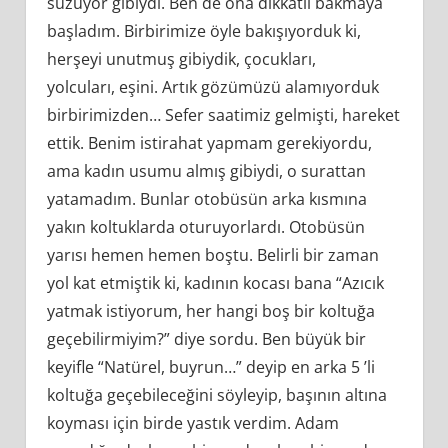
süzüyor gibiydi. Ben de ona dikkatli bakmaya
başladım. Birbirimize öyle bakışıyorduk ki,
herşeyi unutmuş gibiydik, çocukları,
yolcuları, eşini. Artık gözümüzü alamıyorduk
birbirimizden… Sefer saatimiz gelmişti, hareket
ettik. Benim istirahat yapmam gerekiyordu,
ama kadın usumu almış gibiydi, o surattan
yatamadım. Bunlar otobüsün arka kısmına
yakın koltuklarda oturuyorlardı. Otobüsün
yarısı hemen hemen boştu. Belirli bir zaman
yol kat etmiştik ki, kadının kocası bana “Azıcık
yatmak istiyorum, her hangi boş bir koltuğa
geçebilirmiyim?” diye sordu. Ben büyük bir
keyifle “Natürel, buyrun…” deyip en arka 5 ’li
koltuğa geçebileceğini söyleyip, başının altına
koyması için birde yastık verdim. Adam