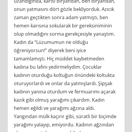
uzandığında, karısı biryandan, ben biryandan,
onun yatmasını dört gözle bekliyorduk. Azıcık
zaman geçtikten sonra adam yatmıştı, ben
hemen karısına sokularak bir gereksiniminin
olup olmadığını sorma gerekçesiyle yanaştım.
Kadın da “Lüzumumun ne olduğu
öğreniyorsun!” diyerek beni iyice
tamamlamıştı. Hiç müddet kaybetmeden
kadına bu lafını yedirmeliydim. Çocuklar
kadının oturduğu koltuğun önündeki koltukta
oturuyorlardı ve onlar da yatmışlardı. Şipşak
kadının yanına oturdum ve fermuarımı açarak
kazık gibi olmuş yarağımı çıkardım. Kadın
hemen eğildi ve yarağımı ağzına aldı.
Yangından mülk kaçırır gibi, süratli bir biçimde
yarağımı yalayıp, emiyordu. Kadının ağzından