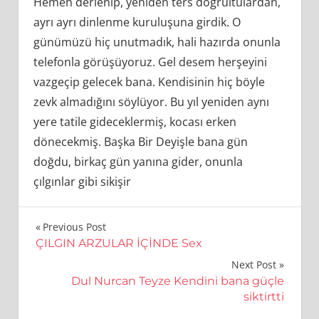
Hemen derlenip, yeniden ters doğrultulardan,
ayrı ayrı dinlenme kuruluşuna girdik. O
günümüzü hiç unutmadık, hali hazırda onunla
telefonla görüşüyoruz. Gel desem herşeyini
vazgeçip gelecek bana. Kendisinin hiç böyle
zevk almadığını söylüyor. Bu yıl yeniden aynı
yere tatile gideceklermiş, kocası erken
dönecekmiş. Başka Bir Deyişle bana gün
doğdu, birkaç gün yanına gider, onunla
çılgınlar gibi sikişir
Yazı
Previous Post
ÇILGIN ARZULAR İÇİNDE Sex
gezinmesi
Next Post
Dul Nurcan Teyze Kendini bana güçle
siktirtti