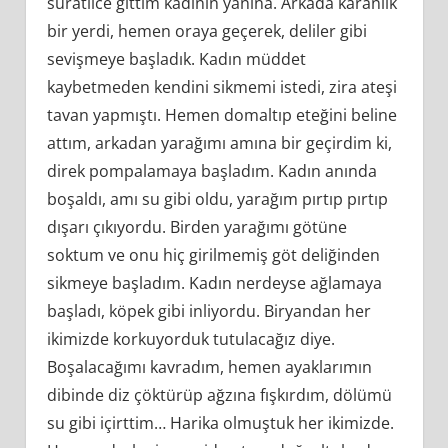
süratlice gittim kadının yanına. Arkada karanlık
bir yerdi, hemen oraya geçerek, deliler gibi
sevişmeye başladık. Kadın müddet
kaybetmeden kendini sikmemi istedi, zira ateşi
tavan yapmıştı. Hemen domaltıp eteğini beline
attım, arkadan yarağımı amına bir geçirdim ki,
direk pompalamaya başladım. Kadın anında
boşaldı, amı su gibi oldu, yarağım pırtıp pırtıp
dışarı çıkıyordu. Birden yarağımı götüne
soktum ve onu hiç girilmemiş göt deliğinden
sikmeye başladım. Kadın nerdeyse ağlamaya
başladı, köpek gibi inliyordu. Biryandan her
ikimizde korkuyorduk tutulacağız diye.
Boşalacağımı kavradım, hemen ayaklarımın
dibinde diz çöktürüp ağzına fışkırdım, dölümü
su gibi içirttim… Harika olmuştuk her ikimizde.