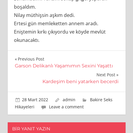
boşaldım.
Nilay müthişsin aşkım dedi.
Ertesi gün memleketten annem aradı.
Eniştemin kırkı çıkıyordu ve köyde mevlüt
okunacaktı.
Yazı
Previous Post
Garson Delikanlı Yaşamımın Sexini Yaşattı
gezinmesi
Next Post
Kardeşim beni yatarken becerdi
28 Mart 2022
admin
Bakire Seks
Hikayeleri
Leave a comment
BIR YANIT YAZIN