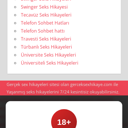
Swinger Seks Hikayesi
Tecavüz Seks Hikayeleri
Telefon Sohbet Hatları
Telefon Sohbet hattı
Travesti Seks Hikayeleri
Türbanlı Seks Hikayeleri
Üniversite Seks Hikayeleri
Üniversiteli Seks Hikayeleri
Gerçek sex hikayeleri sitesi olan gerceksexhikaye.com ile
Yaşanmış seks hikayelerini 7/24 kesintisiz okuyabilirsiniz.
seks hikaye
göztepe escort
maltepe escort
ataşehir
escort
anadolu yakası escort
ümraniye escort
ataşehir
escort
ümraniye escort
kadıköy escort
göztepe escort
18+
pendik escort
kartal escort
bostancı escort
kadıköy escort