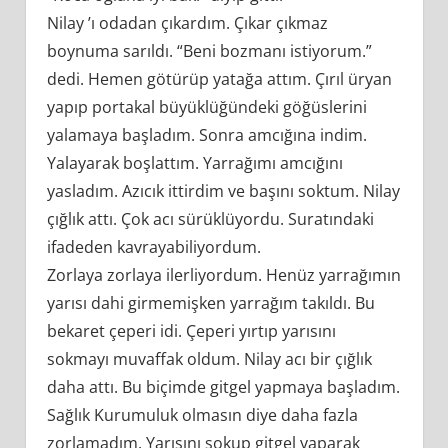
Nilay ’ı odadan çıkardım. Çıkar çıkmaz
boynuma sarıldı. “Beni bozmanı istiyorum.”
dedi. Hemen götürüp yatağa attım. Çırıl üryan
yapıp portakal büyüklüğündeki göğüslerini
yalamaya başladım. Sonra amcığına indim.
Yalayarak boşlattım. Yarrağımı amcığını
yasladım. Azıcık ittirdim ve başını soktum. Nilay
çığlık attı. Çok acı sürüklüyordu. Suratındaki
ifadeden kavrayabiliyordum.
Zorlaya zorlaya ilerliyordum. Henüz yarrağımın
yarısı dahi girmemişken yarrağım takıldı. Bu
bekaret çeperi idi. Çeperi yırtıp yarısını
sokmayı muvaffak oldum. Nilay acı bir çığlık
daha attı. Bu biçimde gitgel yapmaya başladım.
Sağlık Kurumuluk olmasın diye daha fazla
zorlamadım. Yarısını sokup gitgel yaparak