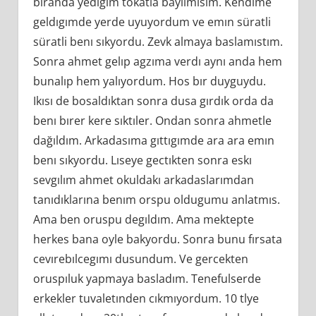
bıranda yedıgım tokatla bayılmısım. Kendıme
geldıgımde yerde uyuyordum ve emın süratli
süratli benı sıkyordu. Zevk almaya baslamıstım.
Sonra ahmet gelıp agzıma verdı aynı anda hem
bunalıp hem yalıyordum. Hos bır duyguydu.
Ikısı de bosaldıktan sonra dusa gırdık orda da
benı bırer kere sıktıler. Ondan sonra ahmetle
dağıldım. Arkadasıma gıttıgımde ara ara emın
benı sıkyordu. Lıseye gectıkten sonra eskı
sevgılım ahmet okuldakı arkadaslarımdan
tanıdıklarına benım orspu oldugumu anlatmıs.
Ama ben oruspu degıldım. Ama mektepte
herkes bana oyle bakyordu. Sonra bunu fırsata
cevırebılcegımı dusundum. Ve gercekten
oruspıluk yapmaya basladım. Tenefulserde
erkekler tuvaletınden cıkmıyordum. 10 tlye