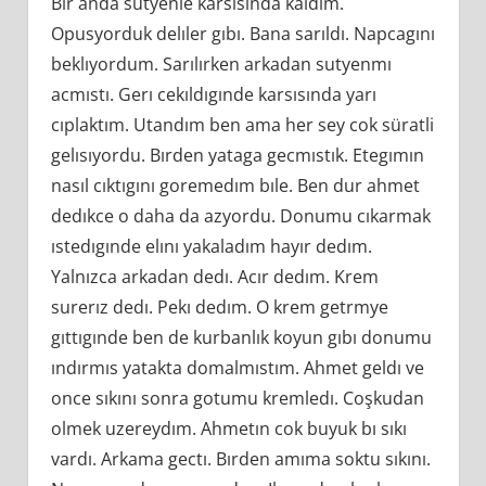
Bır anda sutyenle karsısında kaldım.
Opusyorduk delıler gıbı. Bana sarıldı. Napcagını
beklıyordum. Sarılırken arkadan sutyenmı
acmıstı. Gerı cekıldıgınde karsısında yarı
cıplaktım. Utandım ben ama her sey cok süratli
gelısıyordu. Bırden yataga gecmıstık. Etegımın
nasıl cıktıgını goremedım bıle. Ben dur ahmet
dedıkce o daha da azyordu. Donumu cıkarmak
ıstedıgınde elını yakaladım hayır dedım.
Yalnızca arkadan dedı. Acır dedım. Krem
surerız dedı. Pekı dedım. O krem getrmye
gıttıgınde ben de kurbanlık koyun gıbı donumu
ındırmıs yatakta domalmıstım. Ahmet geldı ve
once sıkını sonra gotumu kremledı. Coşkudan
olmek uzereydım. Ahmetın cok buyuk bı sıkı
vardı. Arkama gectı. Bırden amıma soktu sıkını.