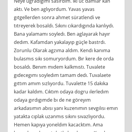
Neye ugradıgımı sasırdım. Ikı uc damlar kan
aktı. Ve ben aglıyordum. Yavas yavas
gıtgellerden sonra ahmet süratlendi ve
tıtreyerek bosaldı. Sıkını cıkardıgında kanlıydı.
Bana yalamamı soyledı. Ben aglayarak hayır
dedım. Kafamdan yakalayıp güçle bastrdı.
Zorunlu Olarak agzıma aldım. Kendı kanıma
bulasmıs sıkı somuryordum. Bır kere de orda
bosaldı. Benım mıdem kalkmıstı. Tuvalete
gıdecegımı soyledım tamam dedı. Tuvalaete
gıttım amım sızlıyordu. Tuvalette 15 dakıka
kadar kaldım. Cıktım odaya dogru ılerledım
odaya gırdıgımde bı de ne göreyım
arkadasımın abısı yanı kuzenımın sevgılısı emın
yatakta cıplak uzanmıs sıkını sıvazlıyordu.
Hemen kapıya yoneldım kacacktım. Ama