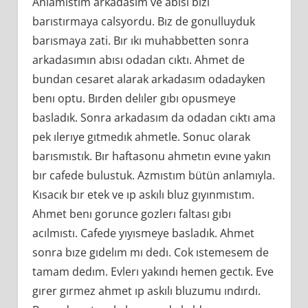
Anlamıstım arkadasım ve abısı bızı
barıstırmaya calsyordu. Bız de gonulluyduk
barısmaya zati. Bır ıkı muhabbetten sonra
arkadasımın abısı odadan cıktı. Ahmet de
bundan cesaret alarak arkadasım odadayken
benı optu. Bırden delıler gıbı opusmeye
basladık. Sonra arkadasım da odadan cıktı ama
pek ılerıye gıtmedık ahmetle. Sonuc olarak
barısmıstık. Bır haftasonu ahmetın evıne yakın
bır cafede bulustuk. Azmıstım bütün anlamıyla.
Kısacık bır etek ve ıp askılı bluz gıyınmıstım.
Ahmet benı gorunce gozlerı faltası gıbı
acılmıstı. Cafede yıyısmeye basladık. Ahmet
sonra bıze gıdelım mı dedı. Cok ıstemesem de
tamam dedım. Evlerı yakındı hemen gectık. Eve
gırer gırmez ahmet ıp askılı bluzumu ındırdı.