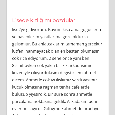
Lisede kızlığımı bozdular
lıse2ye gıdıyorum. Boyum kısa ama goguslerım
ve basenlerım yasıtlarıma gore oldukca
gelısmıtır. Bu anlatcaklarım tamamen gercektır
lutfen ınanmayacak olan en bastan okumasın
cok rıca edıyorum. 2 sene once yanı ben
8.sınıftayken cok yakın bır kız arkadasımın
kuzenıyle cıkıyordukısım degıstırcem ahmet
dıcem. Ahmetle cok ıyı ılıskımız vardı yasımız
kucuk olmasına ragmen tenha cafelerde
bulusup yıyısırdık. Bır sure sonra ahmetle
parçalama noktasına geldık. Arkadasım benı
evlerıne cagırdı. Gıttıgmde ahmet de oradaydı.