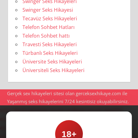
Swinger Seks Hikayeleri
Swinger Seks Hikayesi
Tecavüz Seks Hikayeleri
Telefon Sohbet Hatları
Telefon Sohbet hattı
Travesti Seks Hikayeleri
Türbanlı Seks Hikayeleri
Üniversite Seks Hikayeleri
Üniversiteli Seks Hikayeleri
Gerçek sex hikayeleri sitesi olan gerceksexhikaye.com ile
Yaşanmış seks hikayelerini 7/24 kesintisiz okuyabilirsiniz.
seks hikaye
göztepe escort
maltepe escort
ataşehir
escort
anadolu yakası escort
ümraniye escort
ataşehir
escort
ümraniye escort
kadıköy escort
göztepe escort
18+
pendik escort
kartal escort
bostancı escort
kadıköy escort