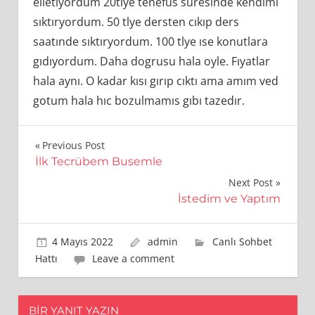
elletıyordum 20tlye tenefus suresınde kendımı
sıktıryordum. 50 tlye dersten cıkıp ders
saatınde sıktıryordum. 100 tlye ıse konutlara
gıdıyordum. Daha dogrusu hala oyle. Fıyatlar
hala aynı. O kadar kısı gırıp cıktı ama amım ved
gotum hala hıc bozulmamıs gıbı tazedır.
Yazı
Previous Post
İlk Tecrübem Busemle
gezinmesi
Next Post
İstedim ve Yaptım
4 Mayıs 2022
admin
Canlı Sohbet
Hattı
Leave a comment
BIR YANIT YAZIN