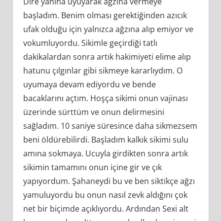
Dire yanına uyuyarak ağzına vermeye
başladım. Benim olması gerektiğinden azıcık
ufak olduğu için yalnızca ağzına alıp emiyor ve
vokumluyordu. Sikimle geçirdiği tatlı
dakikalardan sonra artık hakimiyeti elime alıp
hatunu çılgınlar gibi sikmeye kararlıydım. O
uyumaya devam ediyordu ve bende
bacaklarını açtım. Hoşça sikimi onun vajinası
üzerinde sürttüm ve onun delirmesini
sağladım. 10 saniye süresince daha sikmezsem
beni öldürebilirdi. Başladım kalkık sikimi sulu
amına sokmaya. Ucuyla girdikten sonra artık
sikimin tamamını onun içine gir ve çık
yapıyordum. Şahaneydi bu ve ben siktikçe ağzı
yamuluyordu bu onun nasıl zevk aldığını çok
net bir biçimde açıklıyordu. Ardından Sexi alt