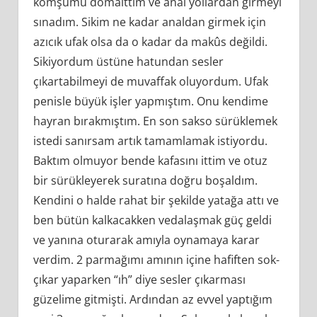
komşumu domalttım ve anal yollardan girmeyi
sınadım. Sikim ne kadar analdan girmek için
azıcık ufak olsa da o kadar da makûs değildi.
Sikiyordum üstüne hatundan sesler
çıkartabilmeyi de muvaffak oluyordum. Ufak
penisle büyük işler yapmıştım. Onu kendime
hayran bırakmıştım. En son sakso sürüklemek
istedi sanırsam artık tamamlamak istiyordu.
Baktım olmuyor bende kafasını ittim ve otuz
bir sürükleyerek suratına doğru boşaldım.
Kendini o halde rahat bir şekilde yatağa attı ve
ben bütün kalkacakken vedalaşmak güç geldi
ve yanına oturarak amıyla oynamaya karar
verdim. 2 parmağımı amının içine hafiften sok-
çıkar yaparken “ıh” diye sesler çıkarması
güzelime gitmişti. Ardından az evvel yaptığım