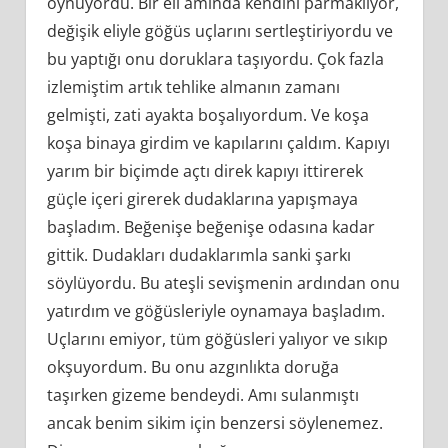
oynuyordu. Bir eli amında kendini parmaklıyor,
değişik eliyle göğüs uçlarını sertleştiriyordu ve
bu yaptığı onu doruklara taşıyordu. Çok fazla
izlemiştim artık tehlike almanın zamanı
gelmişti, zati ayakta boşalıyordum. Ve koşa
koşa binaya girdim ve kapılarını çaldım. Kapıyı
yarım bir biçimde açtı direk kapıyı ittirerek
güçle içeri girerek dudaklarına yapışmaya
başladım. Beğenişe beğenişe odasına kadar
gittik. Dudakları dudaklarımla sanki şarkı
söylüyordu. Bu ateşli sevişmenin ardından onu
yatırdım ve göğüsleriyle oynamaya başladım.
Uçlarını emiyor, tüm göğüsleri yalıyor ve sıkıp
okşuyordum. Bu onu azgınlıkta doruğa
taşırken gizeme bendeydi. Amı sulanmıştı
ancak benim sikim için benzersi söylenemez.