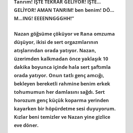
Tanrım! İŞTE TEKRAR GELİYOR! İŞTE…
GELİYOR! AMAN TANRIM! ben benim! DÖ…
M…ING! EEEENNGGGHH!”
Nazan göğsüme çöküyor ve Rana omzuma
düşüyor, ikisi de sert orgazmlarının
atışlarından orada yatıyor. Nazan,
üzerimden kalkmadan önce yaklaşık 10
dakika boyunca içinde hala sert şaftımla
orada yatıyor. Onun tatlı genç amcığı,
bekleyen bereketli rahmine benim erkek
tohumumun her damlasını sağdı. Sert
horozum genç küçük koparma yerinden
kayarken bir höpürdetme sesi duyuyorum.
Kızlar beni temizler ve Nazan yine gizlice
eve döner.