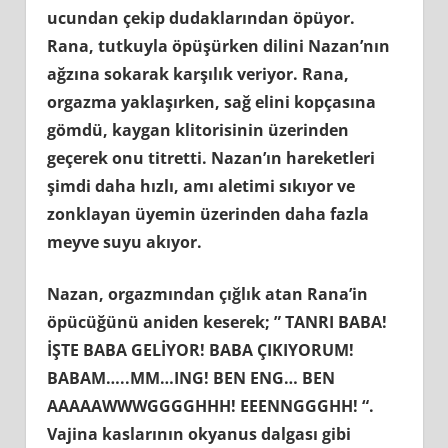
ucundan çekip dudaklarından öpüyor.
Rana, tutkuyla öpüşürken dilini Nazan’nın
ağzına sokarak karşılık veriyor. Rana,
orgazma yaklaşırken, sağ elini kopçasına
gömdü, kaygan klitorisinin üzerinden
geçerek onu titretti. Nazan’ın hareketleri
şimdi daha hızlı, amı aletimi sıkıyor ve
zonklayan üyemin üzerinden daha fazla
meyve suyu akıyor.
Nazan, orgazmından çığlık atan Rana’in
öpücüğünü aniden keserek; ” TANRI BABA!
İŞTE BABA GELİYOR! BABA ÇIKIYORUM!
BABAM…..MM…ING! BEN ENG… BEN
AAAAAWWWGGGGHHH! EEENNGGGHH! “.
Vajina kaslarının okyanus dalgası gibi