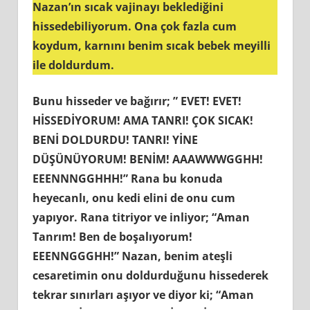
Nazan’ın sıcak vajinayı beklediğini
hissedebiliyorum. Ona çok fazla cum
koydum, karnını benim sıcak bebek meyilli
ile doldurdum.
Bunu hisseder ve bağırır; ” EVET! EVET!
HİSSEDİYORUM! AMA TANRI! ÇOK SICAK!
BENİ DOLDURDU! TANRI! YİNE
DÜŞÜNÜYORUM! BENİM! AAAWWWGGHH!
EEENNNGGHHH!” Rana bu konuda
heyecanlı, onu kedi elini de onu cum
yapıyor. Rana titriyor ve inliyor; “Aman
Tanrım! Ben de boşalıyorum!
EEENNGGGHH!” Nazan, benim ateşli
cesaretimin onu doldurduğunu hissederek
tekrar sınırları aşıyor ve diyor ki; “Aman