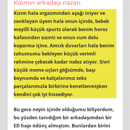
Kızımın arkadaşı nazan
Kızım hala orgazmından aşağı iniyor ve
zonklayan üyem hala onun içinde, bebek
meyilli küçük spurts olarak benim horoz
kafasından sızıntı ve onun cum dolu
koparma içine. Amcık duvarları hala benim
tohumumu bekleyen küçük verimli
rahmine çekecek kadar nabız atıyor. Sivri
küçük meme uçları göğsümde, başı
boynumda ve kalçalarımız seks
parçalarımızla birbirine kenetlenmişken
kendini çok iyi hissediyor.
Bu gece neyin içinde olduğumu biliyordum,
bu yüzden tanıdığım bir arkadaşımdan bir
ED hapı ödünç almıştım. Bunlardan birini