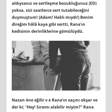
aldıysanız ve sertleşme bozukluğunuz (ED)
yoksa, sizi saatlerce sert tutabileceğini
duymuştum! (Adam! Haklı mıydı!) Benim
direğim hâlâ kaya gibi sertti, Rana’ın
kedisinin derinliklerine gömülüydü.
Nazan öne eğilir v e Rana’ın saçını okşar ve
der ki;
“
Hey! Sıramı alabilir miyim?” Rana