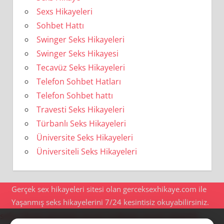
Sexs Hikayeleri
Sohbet Hattı
Swinger Seks Hikayeleri
Swinger Seks Hikayesi
Tecavüz Seks Hikayeleri
Telefon Sohbet Hatları
Telefon Sohbet hattı
Travesti Seks Hikayeleri
Türbanlı Seks Hikayeleri
Üniversite Seks Hikayeleri
Üniversiteli Seks Hikayeleri
Gerçek sex hikayeleri sitesi olan gerceksexhikaye.com ile
Yaşanmış seks hikayelerini 7/24 kesintisiz okuyabilirsiniz.
seks hikaye
göztepe escort
maltepe escort
ataşehir