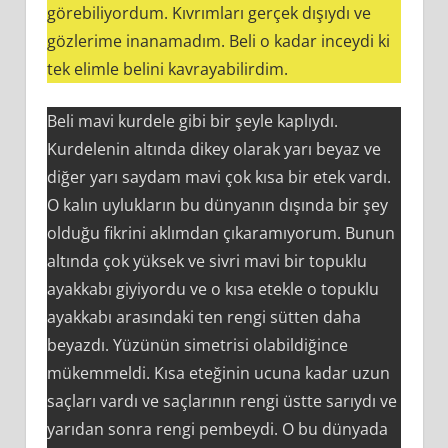
görebiliyordum. Kıvrımları gerçek dışıydı ve
gözlerime inanamadım. Beli o kadar inceydi ki
tek elimle belini kavrayabilirdim.
Beli mavi kurdele gibi bir şeyle kaplıydı.
Kurdelenin altında dikey olarak yarı beyaz ve
diğer yarı saydam mavi çok kısa bir etek vardı.
O kalın uylukların bu dünyanın dışında bir şey
olduğu fikrini aklımdan çıkaramıyorum. Bunun
altında çok yüksek ve sivri mavi bir topuklu
ayakkabı giyiyordu ve o kısa etekle o topuklu
ayakkabı arasındaki ten rengi sütten daha
beyazdı. Yüzünün simetrisi olabildiğince
mükemmeldi. Kısa eteğinin ucuna kadar uzun
saçları vardı ve saçlarının rengi üstte sarıydı ve
yarıdan sonra rengi pembeydi. O bu dünyada