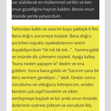
var olabilecek en mükemmel varlıktı ve ben
onun güzelliğine hayran kaldım. Bense onun
önünde yerde yatıyordum.
Tahtından kalktı ve sanırım boyu yaklaşık 6 fitti.
Bana doğru yürümeye başladı. Bana doğru
yürürken topuklu ayakkabılarının sesini
duyabiliyordum “tik tok tik tok…” . Yanıma geldi
ve önünde diz çökmemi söyledi. Ayağa kalkıp
“bunu neden yapayım ki” dedim ve ona
güldüm. Sonra bana güldü ve “Sanırım sana bir
ders vermem gerekiyor…” dedi. Ondan sonra
vücuduma ne olduğunu bilmiyorum, aniden
kendimi çok zayıf hissettim ve sikim
sertleşmeye başladı ve bir anda onun önünde
dizlerimin üzerine çöktüm ve vücudum felç