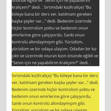
önünde eğildi ve “Senin için ne yapabilirim
kraliçem?” dedi. . Sırtımdaki kız(Kraliçe) “Bu
köleye bana bir ders ver, katılmam gereken
başka şeyler var…” dedi. Bedenim üzerinde
hiçbir kontrolüm yoktu ve bedenim onun
emirlerine göre çalışıyordu. Sanki onun
kontrolü altındaymışım gibi. Yürüdüm,
yürüdüm ve bir odaya ulaştım. Odadan bir kız
çıktı ve üzerimde oturan kızın önünde eğildi ve
“Senin için ne yapabilirim kraliçem?” dedi. .
Sırtımdaki kız(Kraliçe) “Bu köleye bana bir ders
ver, katılmam gereken başka şeyler var…” dedi.
Bedenim üzerinde hiçbir kontrolüm yoktu ve
bedenim onun emirlerine göre çalışıyordu.
Sanki onun kontrolü altındaymışım gibi.
Yürüdüm, yürüdüm ve bir odaya ulaştım.