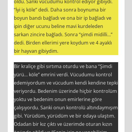
oldu. Sanki vücudumu kontrol ediyor gibiydi.
“İyi iş köle” dedi. Daha sonra boynuma bir
boyun bandı bağladı ve ona bir ip bağladı ve
ipin diğer ucunu beline mavi kurdeleden
sarkan zincire bağladı. Sonra “şimdi midilli…”
dedi. Birden ellerimi yere koydum ve 4 ayaklı
bir hayvan gibiydim.
Bir kraliçe gibi sırtıma oturdu ve bana “Şimdi
yürü… köle” emrini verdi. Vücudumu kontrol
edemiyordum ve vücudum kendi kendine tepki
veriyordu. Bedenim üzerinde hiçbir kontrolüm
yoktu ve bedenim onun emirlerine göre
çalışıyordu. Sanki onun kontrolü altındaymışım
gibi. Yürüdüm, yürüdüm ve bir odaya ulaştım.
Odadan bir kız çıktı ve üzerimde oturan kızın