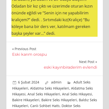
Odadan bir kız çıktı ve üzerimde oturan kızın
önünde eğildi ve “Senin için ne yapabilirim
kraliçem?” dedi. . Sırtımdaki kız(Kraliçe) “Bu
köleye bana bir ders ver, katılmam gereken
başka şeyler var…” dedi.
Yazı
Previous Post
Eski karım orospu
gezinmesi
Next Post
eski kayınbiraderim evlendi
6 Şubat 2024
admin
Adult Seks
Hikayeleri
,
Aldatma Seks Hikayeleri
,
Aldatma Seks
Hikayesi
,
Anal Seks Hikayeleri
,
Anal Seks Hikayesi
,
Bakire Hikayeleri
,
Bakire Seks Hikayeleri
,
Baldız Seks
Hikayeleri
,
Canlı Sohbet Hattı
,
Doktor Seks