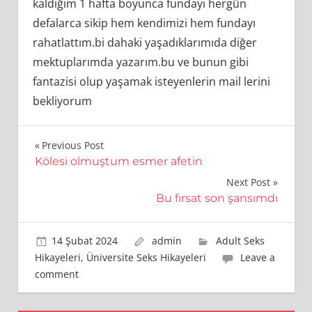
kaldığım 1 hafta boyunca fundayı hergün
defalarca sikip hem kendimizi hem fundayı
rahatlattım.bi dahaki yaşadıklarımıda diğer
mektuplarımda yazarım.bu ve bunun gibi
fantazisi olup yaşamak isteyenlerin mail lerini
bekliyorum
Yazı
Previous Post
Kölesi olmuştum esmer afetin
gezinmesi
Next Post
Bu fırsat son şansımdı
14 Şubat 2024
admin
Adult Seks
Hikayeleri
,
Üniversite Seks Hikayeleri
Leave a
comment