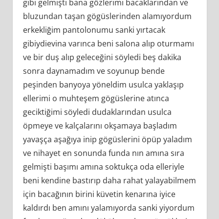
gibi gelmişti bana gözlerimi bacaklarından ve
bluzundan taşan gögüslerinden alamıyordum
erkekliğim pantolonumu sanki yırtacak
gibiydievina varınca beni salona alıp oturmamı
ve bir duş alıp geleceğini söyledi beş dakika
sonra daynamadım ve soyunup bende
peşinden banyoya yöneldim usulca yaklaşıp
ellerimi o muhteşem gögüslerine atınca
geciktiğimi söyledi dudaklarından usulca
öpmeye ve kalçalarını okşamaya başladım
yavaşça aşağıya inip gögüslerini öpüp yaladım
ve nihayet en sonunda funda nın amına sıra
gelmişti başımı amına soktukça oda elleriyle
beni kendine bastırıp daha rahat yalayabilmem
için bacağının birini küvetin kenarına iyice
kaldırdı ben amını yalamıyorda sanki yiyordum