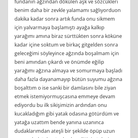
fundanın ağzından dökülen aşk ve sözcükleri
benim daha bir zevkle yalamamı sağlıyorduon
dakika kadar sonra artık funda onu sikmem
için yalvarmaya başlamıştı ayağa kalkıp
yarağımı amına biraz sürttükten sonra köküne
kadar içine soktum ve birkaç gitgelden sonra
geleceğimi söyleyince ağzında boşalmam için
beni amından çıkardı ve önümde eğilip
yarağımı ağzına almaya ve somurmaya başladı
daha fazla dayanamayıp bütün suyumu ağzına
boşalttım o ise sanki bir damlasını bile ziyan
etmek istemiyormuşcasına emmeye devam
ediyordu bu ilk sikişimizin ardından onu
kucakladığım gibi yatak odasına götürdüm ve
yatağa uzattım bende yanına uzanınca
dudaklarımdan ateşli bir şekilde öpüp uzun