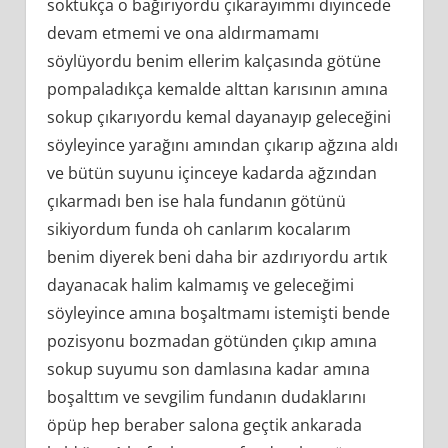
soktukça o bağırıyordu çıkarayımmı diyincede
devam etmemi ve ona aldırmamamı
söylüyordu benim ellerim kalçasında götüne
pompaladıkça kemalde alttan karısının amına
sokup çıkarıyordu kemal dayanayıp geleceğini
söyleyince yarağını amından çıkarıp ağzına aldı
ve bütün suyunu içinceye kadarda ağzından
çıkarmadı ben ise hala fundanın götünü
sikiyordum funda oh canlarım kocalarım
benim diyerek beni daha bir azdırıyordu artık
dayanacak halim kalmamış ve geleceğimi
söyleyince amına boşaltmamı istemişti bende
pozisyonu bozmadan götünden çıkıp amına
sokup suyumu son damlasına kadar amına
boşalttım ve sevgilim fundanın dudaklarını
öpüp hep beraber salona geçtik ankarada