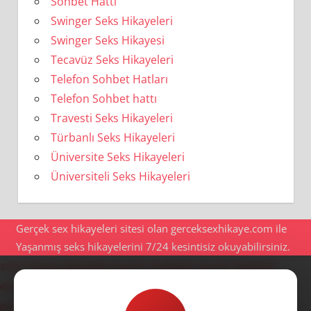
Sohbet Hattı
Swinger Seks Hikayeleri
Swinger Seks Hikayesi
Tecavüz Seks Hikayeleri
Telefon Sohbet Hatları
Telefon Sohbet hattı
Travesti Seks Hikayeleri
Türbanlı Seks Hikayeleri
Üniversite Seks Hikayeleri
Üniversiteli Seks Hikayeleri
Gerçek sex hikayeleri sitesi olan gerceksexhikaye.com ile
Yaşanmış seks hikayelerini 7/24 kesintisiz okuyabilirsiniz.
seks hikaye
göztepe escort
maltepe escort
ataşehir
escort
anadolu yakası escort
ümraniye escort
ataşehir
escort
ümraniye escort
kadıköy escort
göztepe escort