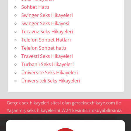
Sohbet Hattı
Swinger Seks Hikayeleri
Swinger Seks Hikayesi
Tecavüz Seks Hikayeleri
Telefon Sohbet Hatları
Telefon Sohbet hattı
Travesti Seks Hikayeleri
Türbanlı Seks Hikayeleri
Üniversite Seks Hikayeleri
Üniversiteli Seks Hikayeleri
Gerçek sex hikayeleri sitesi olan gerceksexhikaye.com ile
Yaşanmış seks hikayelerini 7/24 kesintisiz okuyabilirsiniz.
seks hikaye
göztepe escort
maltepe escort
ataşehir
escort
anadolu yakası escort
ümraniye escort
ataşehir