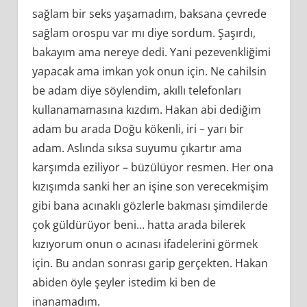
sağlam bir seks yaşamadım, baksana çevrede
sağlam orospu var mı diye sordum. Şaşırdı,
bakayım ama nereye dedi. Yani pezevenkliğimi
yapacak ama imkan yok onun için. Ne cahilsin
be adam diye söylendim, akıllı telefonları
kullanamamasına kızdım. Hakan abi dediğim
adam bu arada Doğu kökenli, iri – yarı bir
adam. Aslında sıksa suyumu çıkartır ama
karşımda eziliyor – büzülüyor resmen. Her ona
kızışımda sanki her an işine son verecekmişim
gibi bana acınaklı gözlerle bakması şimdilerde
çok güldürüyor beni… hatta arada bilerek
kızıyorum onun o acınası ifadelerini görmek
için. Bu andan sonrası garip gerçekten. Hakan
abiden öyle şeyler istedim ki ben de
inanamadım.