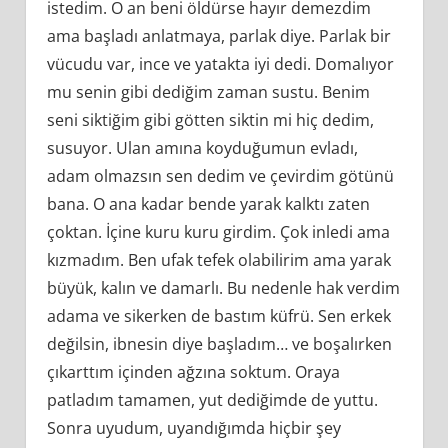
istedim. O an beni öldürse hayır demezdim
ama başladı anlatmaya, parlak diye. Parlak bir
vücudu var, ince ve yatakta iyi dedi. Domalıyor
mu senin gibi dediğim zaman sustu. Benim
seni siktiğim gibi götten siktin mi hiç dedim,
susuyor. Ulan amına koyduğumun evladı,
adam olmazsın sen dedim ve çevirdim götünü
bana. O ana kadar bende yarak kalktı zaten
çoktan. İçine kuru kuru girdim. Çok inledi ama
kızmadım. Ben ufak tefek olabilirim ama yarak
büyük, kalın ve damarlı. Bu nedenle hak verdim
adama ve sikerken de bastım küfrü. Sen erkek
değilsin, ibnesin diye başladım… ve boşalırken
çıkarttım içinden ağzına soktum. Oraya
patladım tamamen, yut dediğimde de yuttu.
Sonra uyudum, uyandığımda hiçbir şey