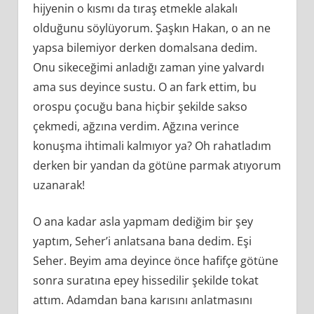
hijyenin o kısmı da tıraş etmekle alakalı
olduğunu söylüyorum. Şaşkın Hakan, o an ne
yapsa bilemiyor derken domalsana dedim.
Onu sikeceğimi anladığı zaman yine yalvardı
ama sus deyince sustu. O an fark ettim, bu
orospu çocuğu bana hiçbir şekilde sakso
çekmedi, ağzına verdim. Ağzına verince
konuşma ihtimali kalmıyor ya? Oh rahatladım
derken bir yandan da götüne parmak atıyorum
uzanarak!
O ana kadar asla yapmam dediğim bir şey
yaptım, Seher’i anlatsana bana dedim. Eşi
Seher. Beyim ama deyince önce hafifçe götüne
sonra suratına epey hissedilir şekilde tokat
attım. Adamdan bana karısını anlatmasını