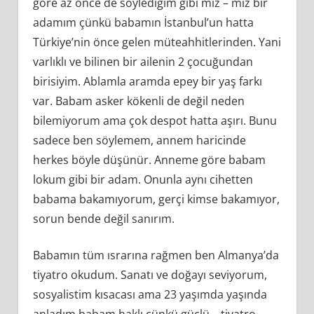
göre az önce de söylediğim gibi mız – mız bir
adamım çünkü babamın İstanbul’un hatta
Türkiye’nin önce gelen müteahhitlerinden. Yani
varlıklı ve bilinen bir ailenin 2 çocuğundan
birisiyim. Ablamla aramda epey bir yaş farkı
var. Babam asker kökenli de değil neden
bilemiyorum ama çok despot hatta aşırı. Bunu
sadece ben söylemem, annem haricinde
herkes böyle düşünür. Anneme göre babam
lokum gibi bir adam. Onunla aynı cihetten
babama bakamıyorum, gerçi kimse bakamıyor,
sorun bende değil sanırım.
Babamın tüm ısrarına rağmen ben Almanya’da
tiyatro okudum. Sanatı ve doğayı seviyorum,
sosyalistim kısacası ama 23 yaşımda yaşında