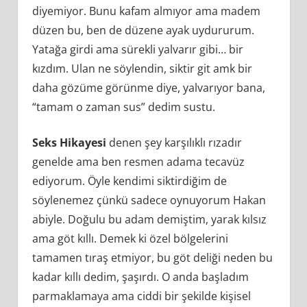
diyemiyor. Bunu kafam almıyor ama madem
düzen bu, ben de düzene ayak uydururum.
Yatağa girdi ama sürekli yalvarır gibi… bir
kızdım. Ulan ne söylendin, siktir git amk bir
daha gözüme görünme diye, yalvarıyor bana,
“tamam o zaman sus” dedim sustu.
Seks Hikayesi
denen şey karşılıklı rızadır
genelde ama ben resmen adama tecavüz
ediyorum. Öyle kendimi siktirdiğim de
söylenemez çünkü sadece oynuyorum Hakan
abiyle. Doğulu bu adam demiştim, yarak kılsız
ama göt kıllı. Demek ki özel bölgelerini
tamamen tıraş etmiyor, bu göt deliği neden bu
kadar kıllı dedim, şaşırdı. O anda başladım
parmaklamaya ama ciddi bir şekilde kişisel