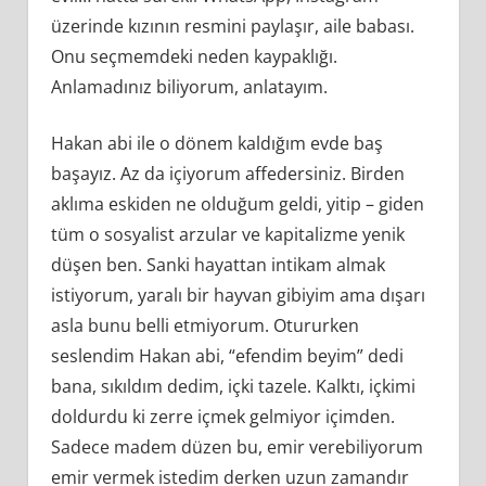
üzerinde kızının resmini paylaşır, aile babası.
Onu seçmemdeki neden kaypaklığı.
Anlamadınız biliyorum, anlatayım.
Hakan abi ile o dönem kaldığım evde baş
başayız. Az da içiyorum affedersiniz. Birden
aklıma eskiden ne olduğum geldi, yitip – giden
tüm o sosyalist arzular ve kapitalizme yenik
düşen ben. Sanki hayattan intikam almak
istiyorum, yaralı bir hayvan gibiyim ama dışarı
asla bunu belli etmiyorum. Otururken
seslendim Hakan abi, “efendim beyim” dedi
bana, sıkıldım dedim, içki tazele. Kalktı, içkimi
doldurdu ki zerre içmek gelmiyor içimden.
Sadece madem düzen bu, emir verebiliyorum
emir vermek istedim derken uzun zamandır