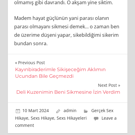
olmamış gibi davrandı. O akşam yine siktim.
Madem hayat güçlünün yani parası olanın
parası olmayanı sikmesi demek… o zaman ben
de üzerime düşeni yapar, sikebildiğimi sikerim
bundan sonra.
Yazı
Previous Post
Kayınbiraderimle Sikişeceğim Aklımın
gezinmesi
Ucundan Bile Geçmezdi
Next Post
Deli Kuzenimin Beni Sikmesine İzin Verdim
10 Mart 2024
admin
Gerçek Sex
Hikaye
,
Sexs Hikaye
,
Sexs Hikayeleri
Leave a
comment