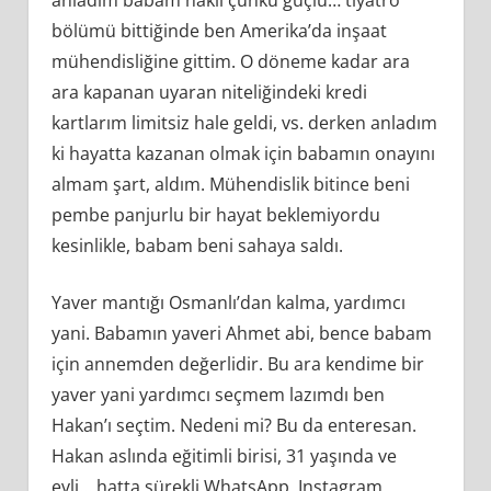
anladım babam haklı çünkü güçlü… tiyatro
bölümü bittiğinde ben Amerika’da inşaat
mühendisliğine gittim. O döneme kadar ara
ara kapanan uyaran niteliğindeki kredi
kartlarım limitsiz hale geldi, vs. derken anladım
ki hayatta kazanan olmak için babamın onayını
almam şart, aldım. Mühendislik bitince beni
pembe panjurlu bir hayat beklemiyordu
kesinlikle, babam beni sahaya saldı.
Yaver mantığı Osmanlı’dan kalma, yardımcı
yani. Babamın yaveri Ahmet abi, bence babam
için annemden değerlidir. Bu ara kendime bir
yaver yani yardımcı seçmem lazımdı ben
Hakan’ı seçtim. Nedeni mi? Bu da enteresan.
Hakan aslında eğitimli birisi, 31 yaşında ve
evli… hatta sürekli WhatsApp, Instagram