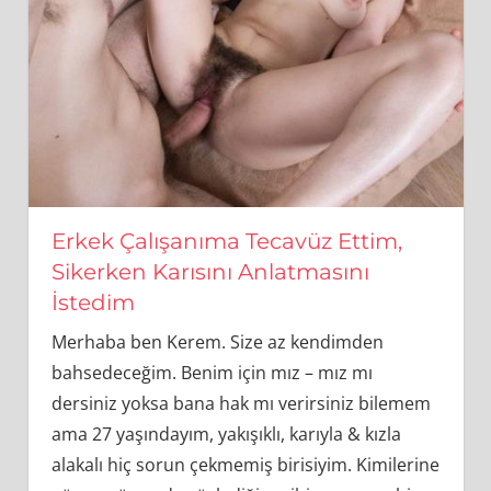
Erkek Çalışanıma Tecavüz Ettim,
Sikerken Karısını Anlatmasını
İstedim
Merhaba ben Kerem. Size az kendimden
bahsedeceğim. Benim için mız – mız mı
dersiniz yoksa bana hak mı verirsiniz bilemem
ama 27 yaşındayım, yakışıklı, karıyla & kızla
alakalı hiç sorun çekmemiş birisiyim. Kimilerine