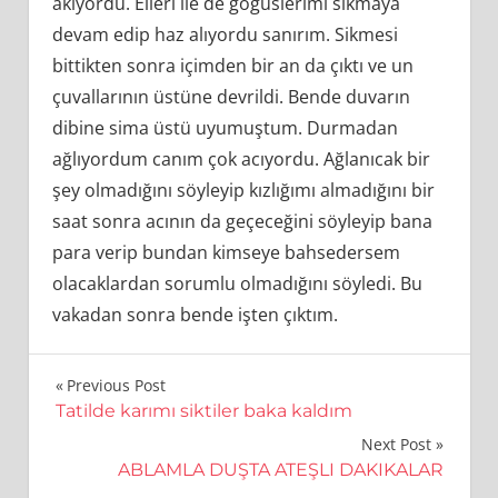
akıyordu. Elleri ile de göğüslerimi sıkmaya
devam edip haz alıyordu sanırım. Sikmesi
bittikten sonra içimden bir an da çıktı ve un
çuvallarının üstüne devrildi. Bende duvarın
dibine sima üstü uyumuştum. Durmadan
ağlıyordum canım çok acıyordu. Ağlanıcak bir
şey olmadığını söyleyip kızlığımı almadığını bir
saat sonra acının da geçeceğini söyleyip bana
para verip bundan kimseye bahsedersem
olacaklardan sorumlu olmadığını söyledi. Bu
vakadan sonra bende işten çıktım.
Yazı
Previous Post
Tatilde karımı siktiler baka kaldım
gezinmesi
Next Post
ABLAMLA DUŞTA ATEŞLI DAKIKALAR