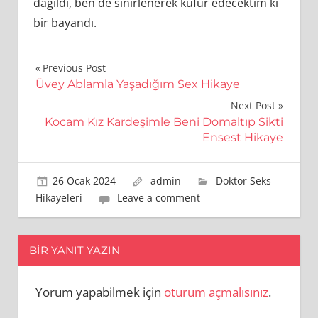
dağıldı, ben de sinirlenerek küfür edecektim ki
bir bayandı.
Yazı
Previous Post
Üvey Ablamla Yaşadığım Sex Hikaye
gezinmesi
Next Post
Kocam Kız Kardeşimle Beni Domaltıp Sikti
Ensest Hikaye
26 Ocak 2024
admin
Doktor Seks
Hikayeleri
Leave a comment
BIR YANIT YAZIN
Yorum yapabilmek için
oturum açmalısınız
.