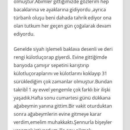
olmuştur.Abimler gittiğimizde gözlerim hep
bacaklarına ve ayaklarına gidiyordu ,ayrıca
türbanlı oluşu beni dahada tahrik ediyor ona
olan tutkum her geçen gün çoğalarak devam
ediyordu.
Genelde siyah işlemeli baklava desenli ve deri
rengi külotluçorap giyerdi. Evine gittiğimde
banyoda çamışır sepetini karıştırıp
külotluçoraplarını ve külotlarını koklayıp 31
sürüklediğim çok zamanlar olmuştur.Bundan
takribî 1 ay evvel yengemle çok farklı bir ilişki
yaşadık.Hafta sonu cumartesi günü dükkana
ağabeymin yanına gittim.Bir vakit oturduktan
sonra ağabeymlerin evine gitmeye karar
verdim,emelim muhakkaktı.Şennurla bişeyler