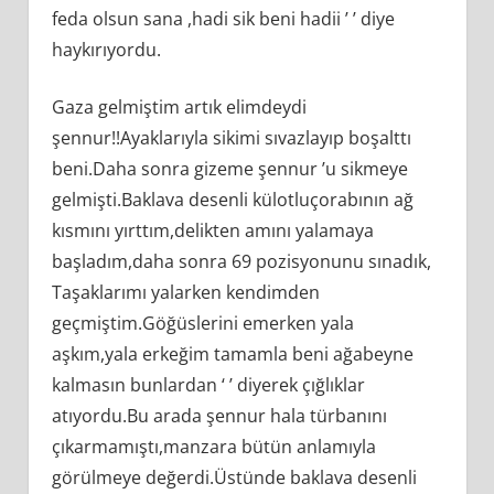
feda olsun sana ,hadi sik beni hadii ’ ’ diye
haykırıyordu.
Gaza gelmiştim artık elimdeydi
şennur!!Ayaklarıyla sikimi sıvazlayıp boşalttı
beni.Daha sonra gizeme şennur ’u sikmeye
gelmişti.Baklava desenli külotluçorabının ağ
kısmını yırttım,delikten amını yalamaya
başladım,daha sonra 69 pozisyonunu sınadık,
Taşaklarımı yalarken kendimden
geçmiştim.Göğüslerini emerken yala
aşkım,yala erkeğim tamamla beni ağabeyne
kalmasın bunlardan ‘ ’ diyerek çığlıklar
atıyordu.Bu arada şennur hala türbanını
çıkarmamıştı,manzara bütün anlamıyla
görülmeye değerdi.Üstünde baklava desenli