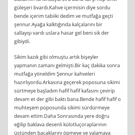
güleşeri bvardı.Kahve içermisin diye sordu
bende içerim tabiiki dedim ve mutfağa geçti
şennur.Ayağa kalktığında kalçalarını bir
sallayışı vardı uslara hasar gel beni sik der
gibiydi.
Sikim kazık gibi olmuştu artık bişeyler
yapmanın zamanı gelmişti.Bir kaç dakika sonra
mutfağa yöneldim Şennur kahveleri
hazırlıyordu.Arkasına geçerek poposuna sikimi
sürtmeye başladım hafif hafif kafasını çevirip
devam et der gibi baktı bana.Bende hafif hafif o
muhteşem poposunda sikimi sürdürmeye
devam ettim.Daha Sonrasında yere doğru
eğilip baklava desenli külotluçoraplarının
üstünden bacaklarını öpmeye ve yalamaya