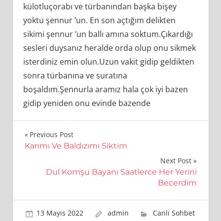
külotluçorabı ve türbanından başka bişey
yoktu şennur ’un. En son açtığım delikten
sikimi şennur ’un ballı amına soktum.Çıkardığı
sesleri duysanız heralde orda olup onu sikmek
isterdiniz emin olun.Uzun vakit gidip geldikten
sonra türbanına ve suratına
boşaldım.Şennurla aramız hala çok iyi bazen
gidip yeniden onu evinde bazende
Yazı
Previous Post
Karımı Ve Baldızımı Siktim
gezinmesi
Next Post
Dul Komşu Bayanı Saatlerce Her Yerini
Becerdim
13 Mayıs 2022
admin
Canlı Sohbet