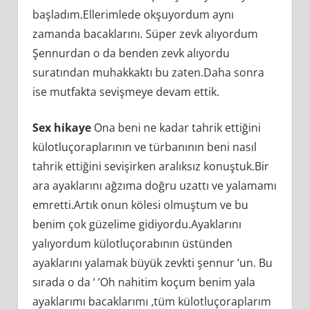
başladım.Ellerimlede okşuyordum aynı
zamanda bacaklarını. Süper zevk alıyordum
Şennurdan o da benden zevk alıyordu
suratından muhakkaktı bu zaten.Daha sonra
ise mutfakta sevişmeye devam ettik.
Sex hikaye
Ona beni ne kadar tahrik ettiğini
külotluçoraplarının ve türbanının beni nasıl
tahrik ettiğini sevişirken aralıksız konuştuk.Bir
ara ayaklarını ağzıma doğru uzattı ve yalamamı
emretti.Artık onun kölesi olmuştum ve bu
benim çok güzelime gidiyordu.Ayaklarını
yalıyordum külotluçorabının üstünden
ayaklarını yalamak büyük zevkti şennur ’un. Bu
sırada o da ‘ ’Oh nahitim koçum benim yala
ayaklarımı bacaklarımı ,tüm külotluçoraplarım