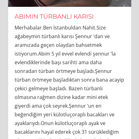
ABIMIN TÜRBANLI KARISI
Merhabalar.Ben İstanbuldan Nahit.Size
ağabeymin türbanlı karısı Şennur ’dan ve
aramızada geçen olaydan bahsetmek
istiyorum.Abim 5 yıl evvel evlendi şennur ’la
evlendiklerinde başı sarihti ama daha
sonradan türban örtmeye başladı.Şennur
türban örtmeye başladıktan sonra bana acayip
çekici gelmeye başladı. Bazen türbanlı
olmasına rağmen dizine kadar mini etek
giyerdi ama çok seyrek.Şennur ’un en
beğendiğim yeri külotluçoraplı bacakları ve
ayaklarıydı.Onun külotluçoraplı ayak ve
bacaklarını hayal ederek çok 31 sürüklediğim