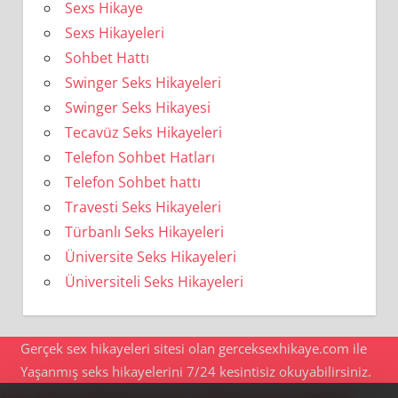
Sexs Hikaye
Sexs Hikayeleri
Sohbet Hattı
Swinger Seks Hikayeleri
Swinger Seks Hikayesi
Tecavüz Seks Hikayeleri
Telefon Sohbet Hatları
Telefon Sohbet hattı
Travesti Seks Hikayeleri
Türbanlı Seks Hikayeleri
Üniversite Seks Hikayeleri
Üniversiteli Seks Hikayeleri
Gerçek sex hikayeleri sitesi olan gerceksexhikaye.com ile
Yaşanmış seks hikayelerini 7/24 kesintisiz okuyabilirsiniz.
seks hikaye
göztepe escort
maltepe escort
ataşehir