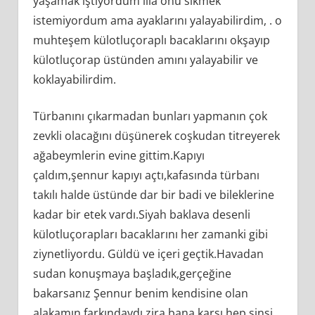
yaşamak iştiyordum illa onu sikmek
istemiyordum ama ayaklarını yalayabilirdim, . o
muhteşem külotluçoraplı bacaklarını okşayıp
külotluçorap üstünden amını yalayabilir ve
koklayabilirdim.
Türbanını çıkarmadan bunları yapmanın çok
zevkli olacağını düşünerek coşkudan titreyerek
ağabeymlerin evine gittim.Kapıyı
çaldım,şennur kapıyı açtı,kafasında türbanı
takılı halde üstünde dar bir badi ve bileklerine
kadar bir etek vardı.Siyah baklava desenli
külotluçorapları bacaklarını her zamanki gibi
ziynetliyordu. Güldü ve içeri geçtik.Havadan
sudan konuşmaya başladık,gerçeğine
bakarsanız Şennur benim kendisine olan
alakamın farkındaydı zira bana karşı hep sinsi